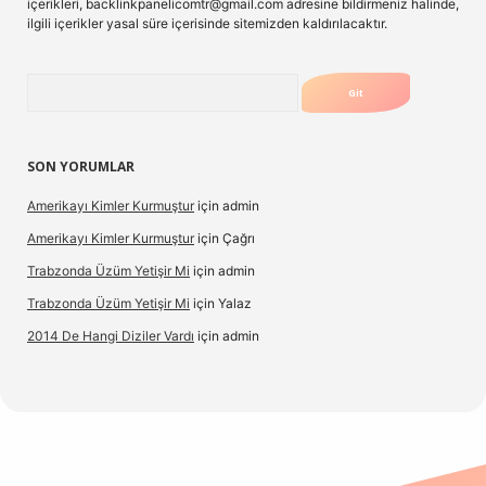
içerikleri,
backlinkpanelicomtr@gmail.com
adresine bildirmeniz halinde,
ilgili içerikler yasal süre içerisinde sitemizden kaldırılacaktır.
Arama
SON YORUMLAR
Amerikayı Kimler Kurmuştur
için
admin
Amerikayı Kimler Kurmuştur
için
Çağrı
Trabzonda Üzüm Yetişir Mi
için
admin
Trabzonda Üzüm Yetişir Mi
için
Yalaz
2014 De Hangi Diziler Vardı
için
admin
exbet