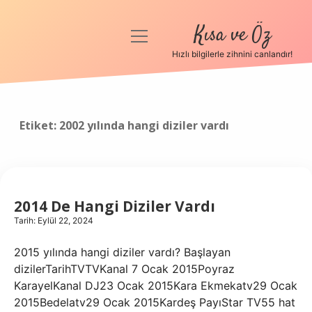
Kısa ve Öz
menüyü
aç
Hızlı bilgilerle zihnini canlandır!
Anasayfa
Gizlilik Politikası
Etiket:
2002 yılında hangi diziler vardı
Yasal Uyarı
Hakkımızda
2014 De Hangi Diziler Vardı
Tarih: Eylül 22, 2024
2015 yılında hangi diziler vardı? Başlayan
dizilerTarihTVTVKanal 7 Ocak 2015Poyraz
KarayelKanal DJ23 Ocak 2015Kara Ekmekatv29 Ocak
2015Bedelatv29 Ocak 2015Kardeş PayıStar TV55 hat